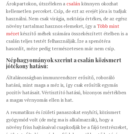
Árokpartokon, útszéleken a
csalán
könnyen okozhat
kellemetlen perceket. Csíp, de ezt az erejét jóra is tudjuk
használni. Nem csak virágja, nektárja értékes, de az egész
növény tartalmaz hasznos elemeket, így a
Több mint
mézet
készítő méhek számára összekészített ételben is a
csalán teljes testét felhasználják. Íze a spenótéra
hasonlít, méze pedig természetesen már nem csíp.
Néphagyományok szerint a csalán közismert
jótékony hatású:
Általánosságban immunrendszer erősítő, roboráló
hatású, mint maga a méz is, így csak erősítik egymás
pozitív hatásait. Vértisztító hatású, bizonyos mértékben
a magas vérnyomás ellen is hat.
A reumatikus és ízületi panaszokat enyhíti, közismert
gyógymód volt (de még ma is alkalmazzák), hogy a
növény friss hajtásaival csapkodják be a fájó testrészeket,