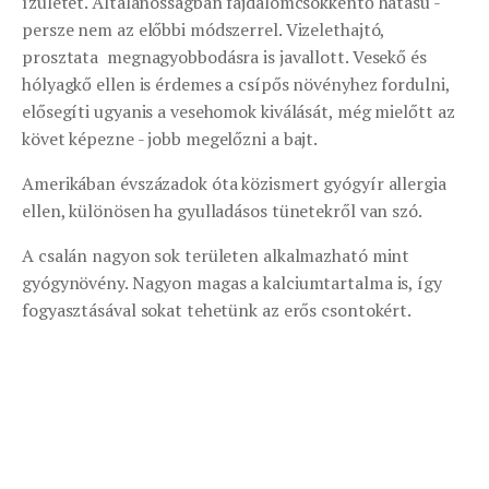
ízületet. Általánosságban fájdalomcsökkentő hatású -
persze nem az előbbi módszerrel. Vizelethajtó,
prosztata megnagyobbodásra is javallott. Vesekő és
hólyagkő ellen is érdemes a csípős növényhez fordulni,
elősegíti ugyanis a vesehomok kiválását, még mielőtt az
követ képezne - jobb megelőzni a bajt.
Amerikában évszázadok óta közismert gyógyír allergia
ellen, különösen ha gyulladásos tünetekről van szó.
A csalán nagyon sok területen alkalmazható mint
gyógynövény. Nagyon magas a kalciumtartalma is, így
fogyasztásával sokat tehetünk az erős csontokért.