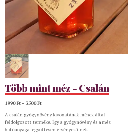
Több mint méz - Csalán
Ártartomány:
1990
Ft
–
3500
Ft
1990 Ft
A csalán gyógynövény kivonatának méhek által
-
feldolgozott terméke. Így a gyógynövény és a méz
3500 Ft
hatóanyagai együttesen érvényesülnek.