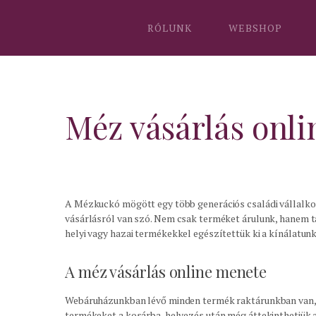
RÓLUNK
WEBSHOP
Méz vásárlás onli
A Mézkuckó mögött egy több generációs családi vállalkoz
vásárlásról van szó. Nem csak terméket árulunk, hanem ta
helyi vagy hazai termékekkel egészítettük ki a kínálatu
A méz vásárlás online menete
Webáruházunkban lévő minden termék raktárunkban van
termékeket a kosárba helyezés után még áttekinthetjük a 