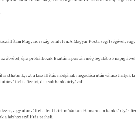
k.
 kiszállítani Magyarország területén. A Magyar Posta segítségével, vag
l az átvétel, újra próbálkozik. Ezután a postán még legalább 5 napig átve
aszthatunk, ezt a kiszállítás módjának megadása után választhatjuk ki e
 utánvéttel is fizetni, de csak bankkártyával!
dezni, vagy utánvéttel a fent leírt módokon. Hamarosan bankkártyás fize
ak a házhozszállítás terheli.