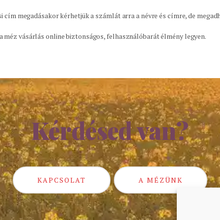
si cím megadásakor kérhetjük a számlát arra a névre és címre, de megadha
a méz vásárlás online biztonságos, felhasználóbarát élmény legyen.
Kérdésed van?
KAPCSOLAT
A MÉZÜNK