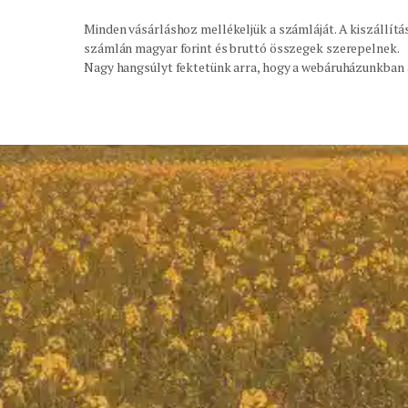
Minden vásárláshoz mellékeljük a számláját. A kiszállítá
számlán magyar forint és bruttó összegek szerepelnek.
Nagy hangsúlyt fektetünk arra, hogy a webáruházunkban 