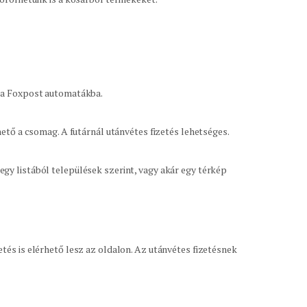
y a Foxpost automatákba.
hető a csomag. A futárnál utánvétes fizetés lehetséges.
gy listából települések szerint, vagy akár egy térkép
tés is elérhető lesz az oldalon. Az utánvétes fizetésnek