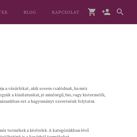
TEK
BLOG
KAPCSOLAT
a a vásárlókat, akik sosem csalódnak, ha méz
yük a kínálatunkat, jó minőségű, bio, vagy kistermelői,
uházunkban ezt a hagyományt szeretnénk folytatni.
 méz termékek a kivételek. A kategóriákban lévő
törölhetünk is a kosárból termékeket.