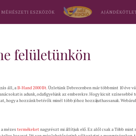
MÉHÉSZETI ESZKÖZÖK
AJÁNDÉKÖTLE
ne felületünkön
ás áll, a
B-Hand 2000 Bt.
Üzletünk Debrecenben már többmint 10 éve várj
nácsokat is adunk, odafigyelünk az emberekre. Hogy kicsit színesebbé teg
nkat, hogy a hozzánk betérők minél több jóhoz hozzájuthassanak. Webár
, a mézes
termékeket
nagyrészt mi állítjuk elő. Ez alől csak a Több mint
teljes kosarat. Itt van még lehetőségünk változtatni a mennyiségeken, 