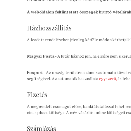
A weboldalon feltüntetett összegek bruttó vételára
Házhozszállítás
A leadott rendeléseket jelenleg kétféle módon kérhetjük
Magyar Posta
- A futár házhoz jön, ha elsőre nem sikerü
Foxpost
- Az ország területén számos automata közül vál
segítségével. Az automaták használata
egyszerű,
és lehet
Fizetés
A megrendelt csomagot előre, banki átutalással lehet ren
nincs plusz költsége. A méz vásárlás online költségeit cs
Számlázás