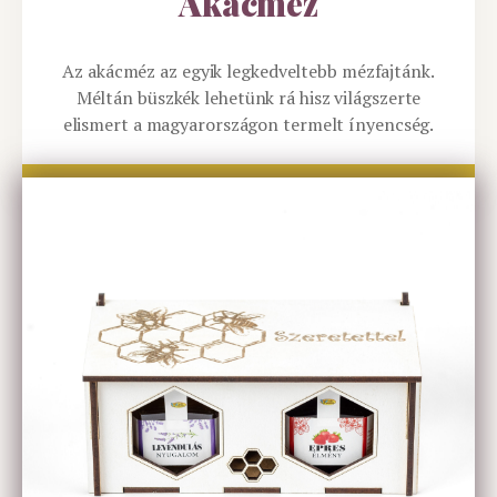
Akácméz
Az akácméz az egyik legkedveltebb mézfajtánk.
Méltán büszkék lehetünk rá hisz világszerte
elismert a magyarországon termelt ínyencség.