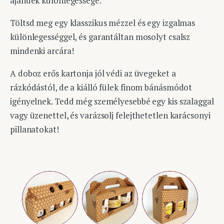
ajándék különlegessége.
Töltsd meg egy klasszikus mézzel és egy izgalmas
különlegességgel, és garantáltan mosolyt csalsz
mindenki arcára!
A doboz erős kartonja jól védi az üvegeket a
rázkódástól, de a kiálló fülek finom bánásmódot
igényelnek. Tedd még személyesebbé egy kis szalaggal
vagy üzenettel, és varázsolj felejthetetlen karácsonyi
pillanatokat!