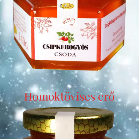
Homoktövises erő