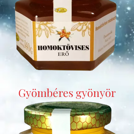
Gyömbéres gyönyör