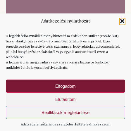
Adatkezelési nyilatkozat
Fadoboz az ízes
Bárkinek, aki szereti a
A legjobb felhasználói élmény biztosítása érdekében sütiket (cookie-kat)
mézeinkhez
természetességet
használunk, hogy eszköz-információkat tároljunk és érjünk el. Ezek
engedélyezése lehetővé teszi számunkra, hogy adatokat dolgozzunk fel,
például böngészési szokásokról vagy egyedi azonosítókról ezen a
weboldalon.
A hozzájárulás megtagadása vagy visszavonása bizonyos funkciók
ÉRDEKEL
Az igazi fa tapintását nem lehet pótolni. A
működését hátrányosan befolyásolhatja.
tartalmát te állíthatod össze!
Elfogadom
Elutasítom
Beállítások megtekintése
Adatvédelem
Általános szerződési feltételek
Impresszum