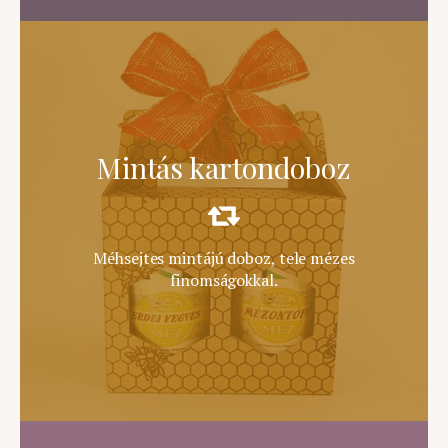
Szép és megfizethető
Mintás kartondoboz
ajándék
Méhsejtes mintájú doboz, tele mézes
ÉRDEKEL
finomságokkal.