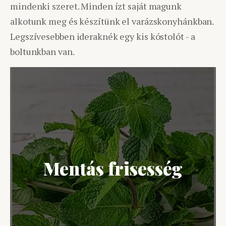
mindenki szeret. Minden ízt saját magunk
alkotunk meg és készítünk el varázskonyhánkban.
Legszívesebben ideraknék egy kis kóstolót - a
boltunkban van.
Mentás frisesség