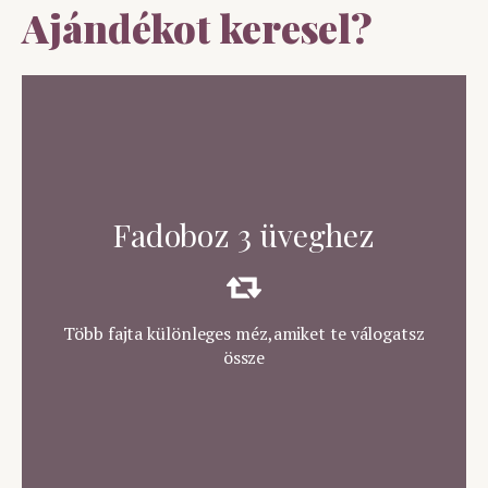
Ajándékot keresel?
TOVÁBB
Különleges mézek, szépen
Fadoboz 3 üveghez
csomagolva
Több fajta különleges méz,amiket te válogatsz
ÉRDEKEL
össze