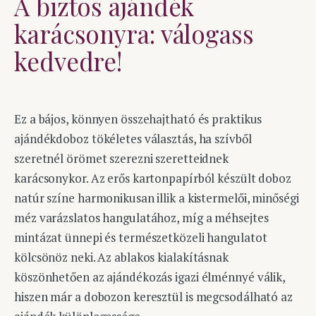
A biztos ajándék
karácsonyra: válogass
kedvedre!
Ez a bájos, könnyen összehajtható és praktikus
ajándékdoboz tökéletes választás, ha szívből
szeretnél örömet szerezni szeretteidnek
karácsonykor. Az erős kartonpapírból készült doboz
natúr színe harmonikusan illik a kistermelői, minőségi
méz varázslatos hangulatához, míg a méhsejtes
mintázat ünnepi és természetközeli hangulatot
kölcsönöz neki. Az ablakos kialakításnak
köszönhetően az ajándékozás igazi élménnyé válik,
hiszen már a dobozon keresztül is megcsodálható az