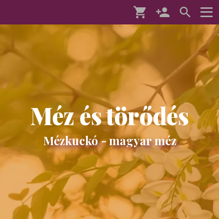
Méz és törődés
Mézkuckó - magyar méz