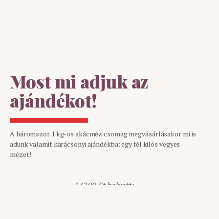
Most mi adjuk az
ajándékot!
A háromszor 1 kg-os akácméz csomag megvásárlásakor mi is
adunk valamit karácsonyi ajándékba: egy fél kilós vegyes
mézet!
14200 Ft helyett:
12600 Ft