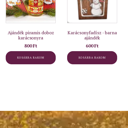
Ajándék piramis doboz
Karácsonyfadísz - barna
karácsonyra
ajándék
800
Ft
600
Ft
KOSÁRBA RAKOM
KOSÁRBA RAKOM