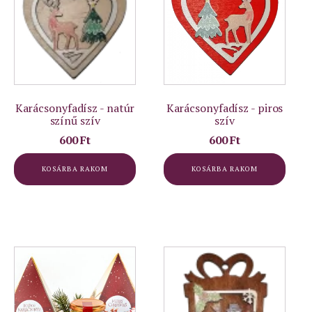
Karácsonyfadísz - natúr
Karácsonyfadísz - piros
színű szív
szív
600
Ft
600
Ft
KOSÁRBA RAKOM
KOSÁRBA RAKOM