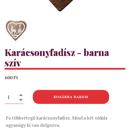
Karácsonyfadísz - barna
szív
600
Ft
Karácsonyfadísz
KOSÁRBA RAKOM
-
barna
szív
mennyiség
Fa többrétegű karácsonyfadísz. Mind a két oldala
ugyanúgy ki van dolgozva.