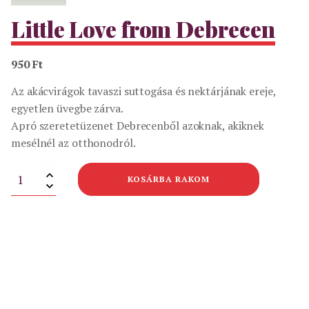
Little Love from Debrecen
950
Ft
Az akácvirágok tavaszi suttogása és nektárjának ereje,
egyetlen üvegbe zárva.
Apró szeretetüzenet Debrecenből azoknak, akiknek
mesélnél az otthonodról.
Little
KOSÁRBA RAKOM
Love
from
Debrecen
mennyiség