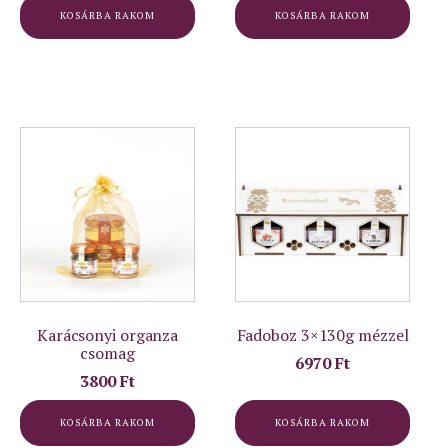
KOSÁRBA RAKOM
KOSÁRBA RAKOM
Karácsonyi organza
Fadoboz 3×130g mézzel
csomag
6970
Ft
3800
Ft
KOSÁRBA RAKOM
KOSÁRBA RAKOM