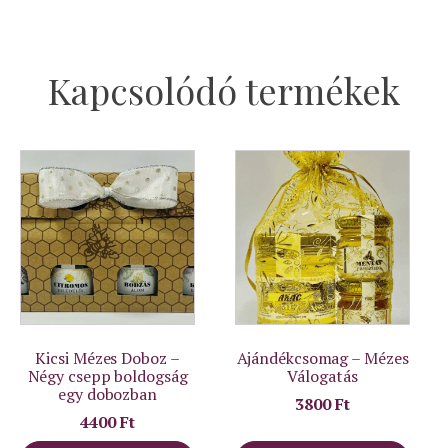
Kapcsolódó termékek
Kicsi Mézes Doboz –
Ajándékcsomag – Mézes
Négy csepp boldogság
Válogatás
egy dobozban
3800
Ft
4400
Ft