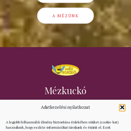
A MÉZÜNK
Mézkuckó
+3620 347 2552
Adatkezelési nyilatkozat
mezkucko.2004@gmail.com
KATEGÓRIÁK
A legjobb felhasználói élmény biztosítása érdekében sütiket (cookie-kat)
használunk, hogy eszköz-információkat tároljunk és érjünk el. Ezek
RÓLUNK