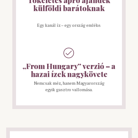
külföldi barátoknak
Egy kanál íz – egy ország emléke.
„From Hungary” verzió – a
hazai ízek nagykövete
Nemcsak méz, hanem Magyarország
egyik gasztro vallomása.