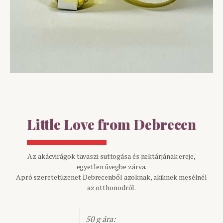
Little Love from Debrecen
Az akácvirágok tavaszi suttogása és nektárjának ereje,
egyetlen üvegbe zárva.
Apró szeretetüzenet Debrecenből azoknak, akiknek mesélnél
az otthonodról.
50 g ára: