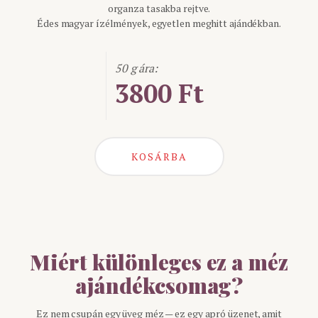
organza tasakba rejtve.
Édes magyar ízélmények, egyetlen meghitt ajándékban.
50 g ára:
3800 Ft
KOSÁRBA
Miért különleges ez a méz
ajándékcsomag?
Ez nem csupán egy üveg méz — ez egy apró üzenet, amit