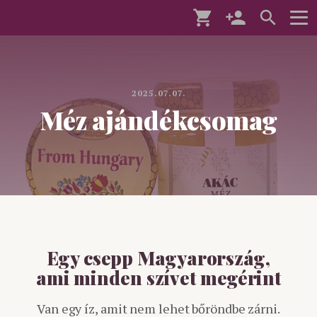
2025.07.07.
Méz ajándékcsomag
Egy csepp Magyarország,
ami minden szívet megérint
Van egy íz, amit nem lehet bőröndbe zárni.