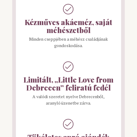
Kézműves akácméz, saját
méhészetből
Minden cseppjében a méhész családjának
gondoskodása.
Limitált, „Little Love from
Debrecen” feliratú fedél
A valódi szeretet nyelve Debrecenből,
aranyló üzenetbe zárva.
Tökéletes apró ajándék