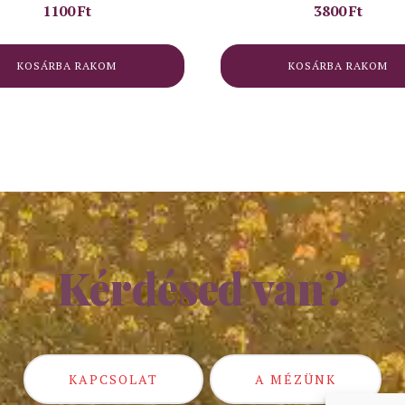
1100
Ft
3800
Ft
KOSÁRBA RAKOM
KOSÁRBA RAKOM
Kérdésed van?
KAPCSOLAT
A MÉZÜNK