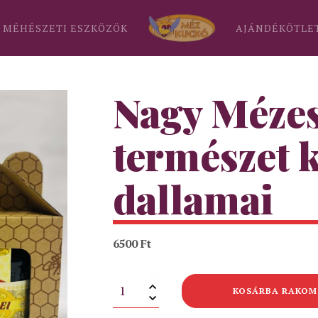
MÉHÉSZETI ESZKÖZÖK
AJÁNDÉKÖTLE
Nagy Mézes
természet 
dallamai
6500
Ft
Nagy
KOSÁRBA RAKOM
Mézes
Doboz