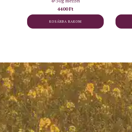
4×50g mézzel
4400
Ft
KOSÁRBA RAKOM