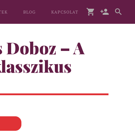
TEK
BLOG
KAPCSOLAT
 Doboz – A
klasszikus