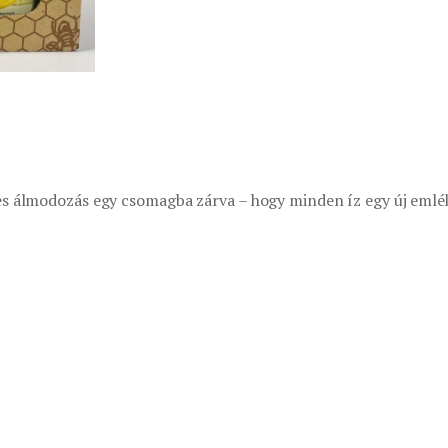
–
A
természet
klasszikus
dallamai
mennyiség
res álmodozás egy csomagba zárva – hogy minden íz egy új emlé