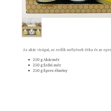
Az akác virágai, az erdők mélyének titka és az ep
250 g Akácméz
250 g Erdei méz
250 g Epres élmény