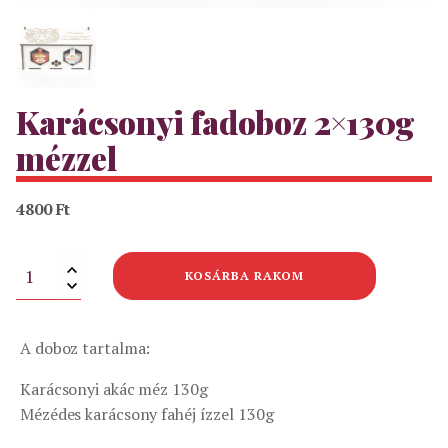
Karácsonyi fadoboz 2×130g
mézzel
4800
Ft
Karácsonyi
KOSÁRBA RAKOM
fadoboz
2×130g
mézzel
mennyiség
A doboz tartalma:
Karácsonyi akác méz 130g
Mézédes karácsony fahéj ízzel 130g