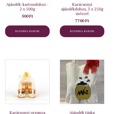
Ajándék-kartondoboz -
Karácsonyi
2 x 500g
ajándékdoboz, 3 x 250g
mézzel
500
Ft
7700
Ft
KOSÁRBA RAKOM
KOSÁRBA RAKOM
Karácsonyi organza
Ajándék táska